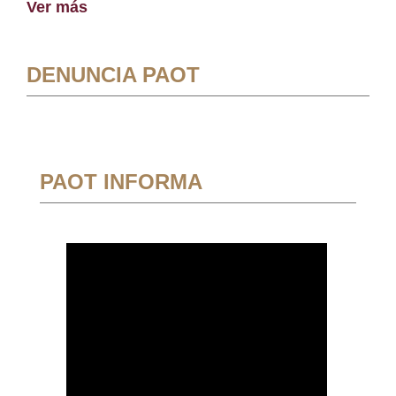
Ver más
DENUNCIA PAOT
PAOT INFORMA