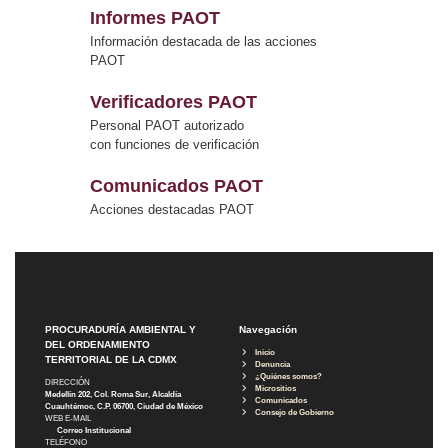
Informes PAOT
Información destacada de las acciones
PAOT
Verificadores PAOT
Personal PAOT autorizado
con funciones de verificación
Comunicados PAOT
Acciones destacadas PAOT
PROCURADURÍA AMBIENTAL Y
Navegación
DEL ORDENAMIENTO
Inicio
TERRITORIAL DE LA CDMX
Denuncia
¿Quiénes somos?
DIRECCIÓN
Micrositios
Medellín 202, Col. Roma Sur, Alcaldía
Comunicados
Cuauhtémoc, C.P. 06700, Ciudad de México
Consejo de Gobierno
WEB E-MAIL
Correo Institucional
TELÉFONO