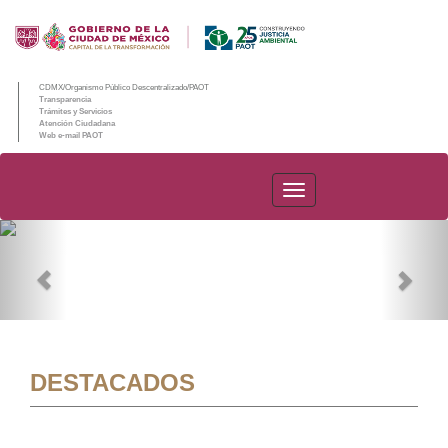
CDMX/Organismo Público Descentralizado/PAOT
Transparencia
Trámites y Servicios
Atención Ciudadana
Web e-mail PAOT
PAOT
Previous
Nex
DESTACADOS