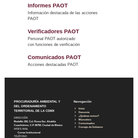
Informes PAOT
Información destacada de las acciones
PAOT
Verificadores PAOT
Personal PAOT autorizado
con funciones de verificación
Comunicados PAOT
Acciones destacadas PAOT
PROCURADURÍA AMBIENTAL Y
Navegación
DEL ORDENAMIENTO
Inicio
TERRITORIAL DE LA CDMX
Denuncia
¿Quiénes somos?
DIRECCIÓN
Micrositios
Medellín 202, Col. Roma Sur, Alcaldía
Comunicados
Cuauhtémoc, C.P. 06700, Ciudad de México
Consejo de Gobierno
WEB E-MAIL
Correo Institucional
TELÉFONO