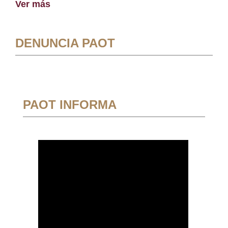
Ver más
DENUNCIA PAOT
PAOT INFORMA