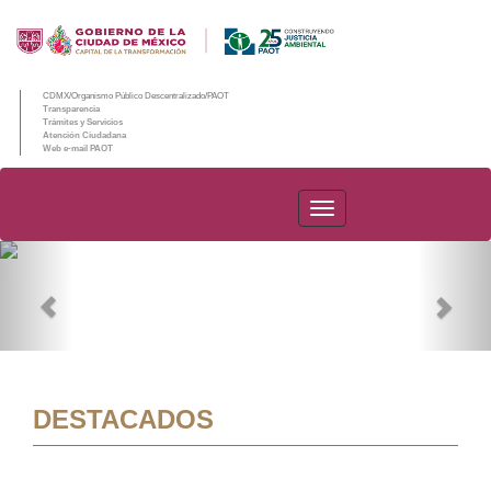
CDMX/Organismo Público Descentralizado/PAOT
Transparencia
Trámites y Servicios
Atención Ciudadana
Web e-mail PAOT
PAOT
Previous
Nex
DESTACADOS