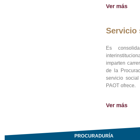
Ver más
Servicio 
Es consolid
interinstituci
imparten carre
de la Procura
servicio socia
PAOT ofrece.
Ver más
PROCURADURÍA