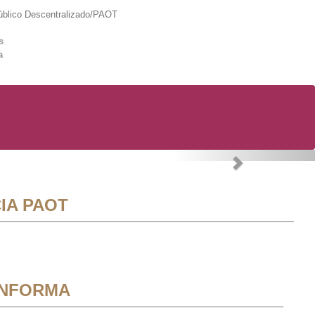
lico Descentralizado/PAOT
s
a
Next
IA PAOT
INFORMA