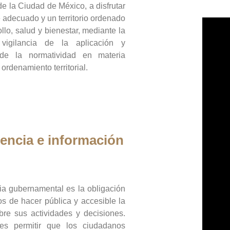
de la Ciudad de México, a disfrutar
 adecuado y un territorio ordenado
llo, salud y bienestar, mediante la
vigilancia de la aplicación y
 de la normatividad en materia
 ordenamiento territorial.
encia e información
ia gubernamental es la obligación
os de hacer pública y accesible la
bre sus actividades y decisiones.
es permitir que los ciudadanos