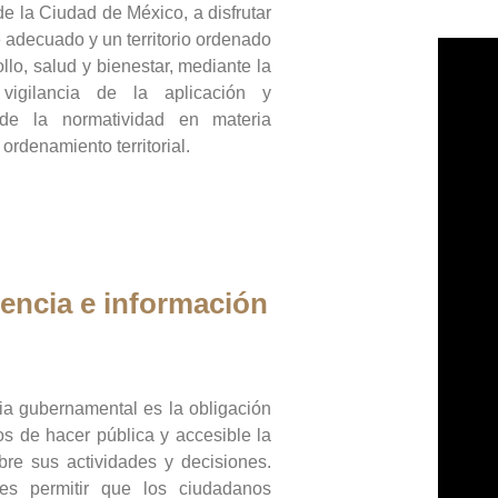
de la Ciudad de México, a disfrutar
 adecuado y un territorio ordenado
llo, salud y bienestar, mediante la
vigilancia de la aplicación y
 de la normatividad en materia
 ordenamiento territorial.
encia e información
ia gubernamental es la obligación
os de hacer pública y accesible la
bre sus actividades y decisiones.
es permitir que los ciudadanos