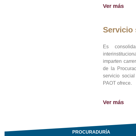
Ver más
Servicio 
Es consolid
interinstituci
imparten carre
de la Procura
servicio socia
PAOT ofrece.
Ver más
PROCURADURÍA