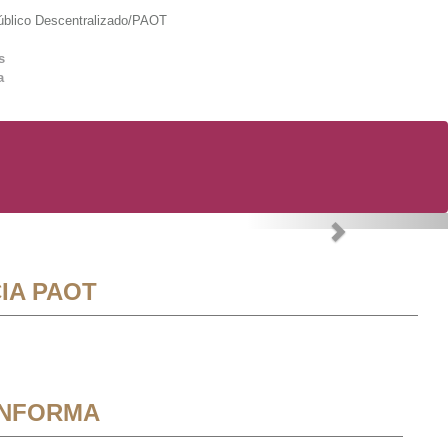
lico Descentralizado/PAOT
s
a
Next
IA PAOT
INFORMA