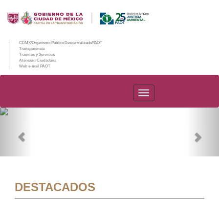
CDMX/Organismo Público Descentralizado/PAOT
Transparencia
Trámites y Servicios
Atención Ciudadana
Web e-mail PAOT
PAOT
Previous
Nex
DESTACADOS