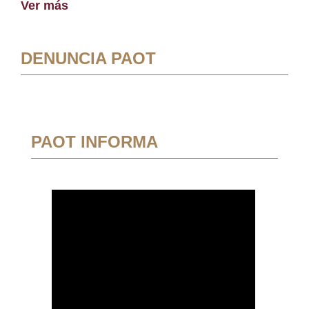
Ver más
DENUNCIA PAOT
PAOT INFORMA