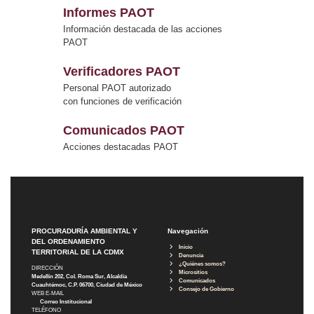
Informes PAOT
Información destacada de las acciones
PAOT
Verificadores PAOT
Personal PAOT autorizado
con funciones de verificación
Comunicados PAOT
Acciones destacadas PAOT
PROCURADURÍA AMBIENTAL Y
Navegación
DEL ORDENAMIENTO
Inicio
TERRITORIAL DE LA CDMX
Denuncia
¿Quiénes somos?
DIRECCIÓN
Micrositios
Medellín 202, Col. Roma Sur, Alcaldía
Comunicados
Cuauhtémoc, C.P. 06700, Ciudad de México
Consejo de Gobierno
WEB E-MAIL
Correo Institucional
TELÉFONO