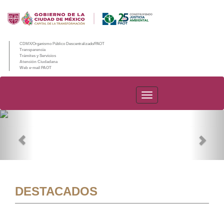
CDMX/Organismo Público Descentralizado/PAOT
Transparencia
Trámites y Servicios
Atención Ciudadana
Web e-mail PAOT
PAOT
Previous
Nex
DESTACADOS