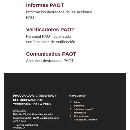
Informes PAOT
Información destacada de las acciones
PAOT
Verificadores PAOT
Personal PAOT autorizado
con funciones de verificación
Comunicados PAOT
Acciones destacadas PAOT
PROCURADURÍA AMBIENTAL Y
Navegación
DEL ORDENAMIENTO
Inicio
TERRITORIAL DE LA CDMX
Denuncia
¿Quiénes somos?
DIRECCIÓN
Micrositios
Medellín 202, Col. Roma Sur, Alcaldía
Comunicados
Cuauhtémoc, C.P. 06700, Ciudad de México
Consejo de Gobierno
WEB E-MAIL
Correo Institucional
TELÉFONO