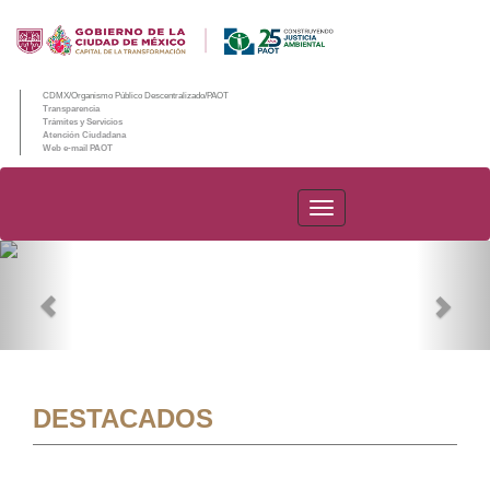
CDMX/Organismo Público Descentralizado/PAOT
Transparencia
Trámites y Servicios
Atención Ciudadana
Web e-mail PAOT
PAOT
Previous
Nex
DESTACADOS