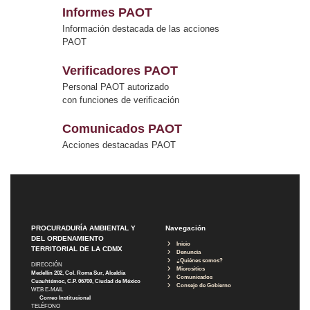
Informes PAOT
Información destacada de las acciones
PAOT
Verificadores PAOT
Personal PAOT autorizado
con funciones de verificación
Comunicados PAOT
Acciones destacadas PAOT
PROCURADURÍA AMBIENTAL Y
Navegación
DEL ORDENAMIENTO
Inicio
TERRITORIAL DE LA CDMX
Denuncia
¿Quiénes somos?
DIRECCIÓN
Micrositios
Medellín 202, Col. Roma Sur, Alcaldía
Comunicados
Cuauhtémoc, C.P. 06700, Ciudad de México
Consejo de Gobierno
WEB E-MAIL
Correo Institucional
TELÉFONO