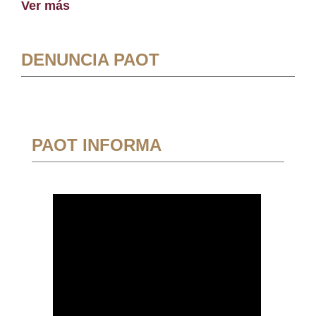
Ver más
DENUNCIA PAOT
PAOT INFORMA