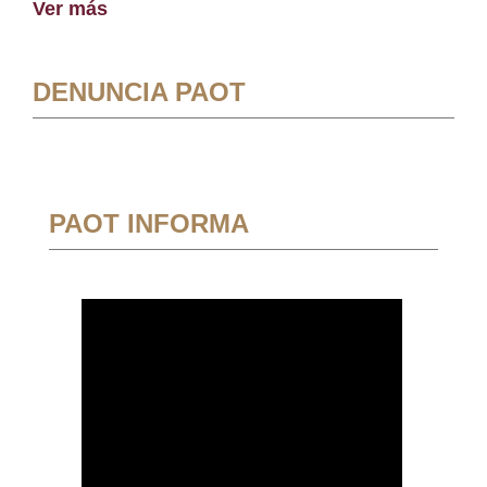
Ver más
DENUNCIA PAOT
PAOT INFORMA