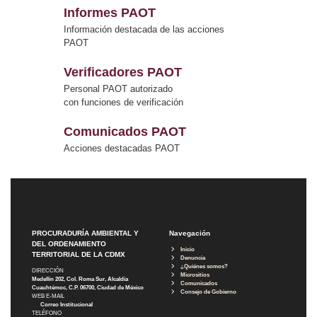
Informes PAOT
Información destacada de las acciones
PAOT
Verificadores PAOT
Personal PAOT autorizado
con funciones de verificación
Comunicados PAOT
Acciones destacadas PAOT
PROCURADURÍA AMBIENTAL Y
Navegación
DEL ORDENAMIENTO
Inicio
TERRITORIAL DE LA CDMX
Denuncia
¿Quiénes somos?
DIRECCIÓN
Micrositios
Medellín 202, Col. Roma Sur, Alcaldía
Comunicados
Cuauhtémoc, C.P. 06700, Ciudad de México
Consejo de Gobierno
WEB E-MAIL
Correo Institucional
TELÉFONO