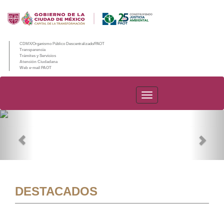
CDMX/Organismo Público Descentralizado/PAOT
Transparencia
Trámites y Servicios
Atención Ciudadana
Web e-mail PAOT
PAOT
Previous
Nex
DESTACADOS