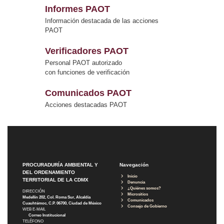
Informes PAOT
Información destacada de las acciones
PAOT
Verificadores PAOT
Personal PAOT autorizado
con funciones de verificación
Comunicados PAOT
Acciones destacadas PAOT
PROCURADURÍA AMBIENTAL Y
Navegación
DEL ORDENAMIENTO
Inicio
TERRITORIAL DE LA CDMX
Denuncia
¿Quiénes somos?
DIRECCIÓN
Micrositios
Medellín 202, Col. Roma Sur, Alcaldía
Comunicados
Cuauhtémoc, C.P. 06700, Ciudad de México
Consejo de Gobierno
WEB E-MAIL
Correo Institucional
TELÉFONO