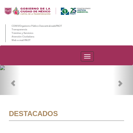
CDMX/Organismo Público Descentralizado/PAOT
Transparencia
Trámites y Servicios
Atención Ciudadana
Web e-mail PAOT
PAOT
Previous
Nex
DESTACADOS