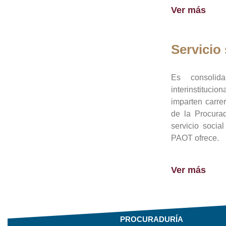
Ver más
Servicio 
Es consolid
interinstituci
imparten carre
de la Procura
servicio socia
PAOT ofrece.
Ver más
PROCURADURÍA