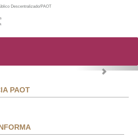
lico Descentralizado/PAOT
s
a
Next
IA PAOT
INFORMA