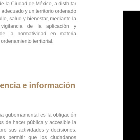
de la Ciudad de México, a disfrutar
 adecuado y un territorio ordenado
llo, salud y bienestar, mediante la
vigilancia de la aplicación y
 de la normatividad en materia
 ordenamiento territorial.
encia e información
ia gubernamental es la obligación
os de hacer pública y accesible la
bre sus actividades y decisiones.
es permitir que los ciudadanos