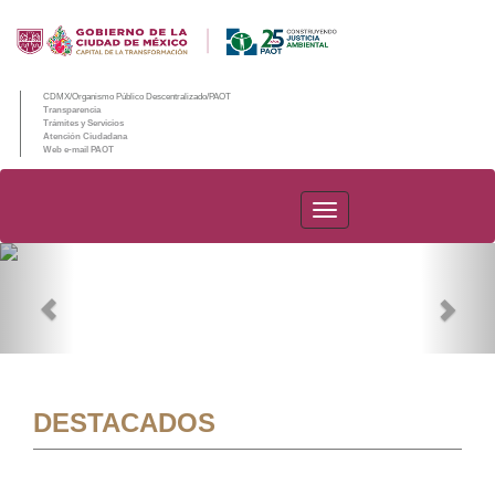
CDMX/Organismo Público Descentralizado/PAOT
Transparencia
Trámites y Servicios
Atención Ciudadana
Web e-mail PAOT
PAOT
Previous
Nex
DESTACADOS