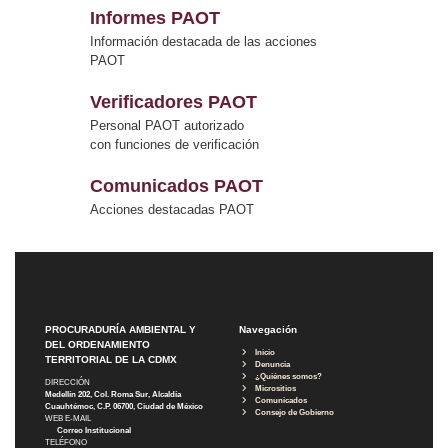
Informes PAOT
Información destacada de las acciones
PAOT
Verificadores PAOT
Personal PAOT autorizado
con funciones de verificación
Comunicados PAOT
Acciones destacadas PAOT
PROCURADURÍA AMBIENTAL Y
Navegación
DEL ORDENAMIENTO
Inicio
TERRITORIAL DE LA CDMX
Denuncia
¿Quiénes somos?
DIRECCIÓN
Micrositios
Medellín 202, Col. Roma Sur, Alcaldía
Comunicados
Cuauhtémoc, C.P. 06700, Ciudad de México
Consejo de Gobierno
WEB E-MAIL
Correo Institucional
TELÉFONO