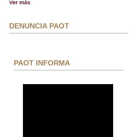
Ver más
DENUNCIA PAOT
PAOT INFORMA