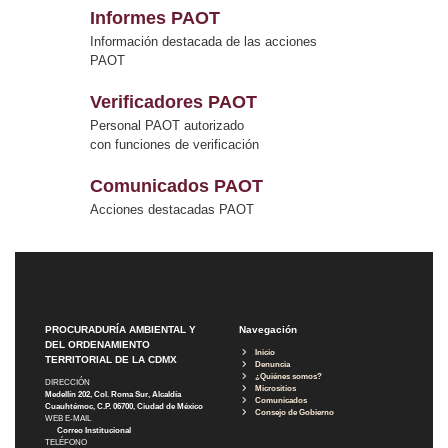
Informes PAOT
Información destacada de las acciones
PAOT
Verificadores PAOT
Personal PAOT autorizado
con funciones de verificación
Comunicados PAOT
Acciones destacadas PAOT
PROCURADURÍA AMBIENTAL Y
Navegación
DEL ORDENAMIENTO
Inicio
TERRITORIAL DE LA CDMX
Denuncia
¿Quiénes somos?
DIRECCIÓN
Micrositios
Medellín 202, Col. Roma Sur, Alcaldía
Comunicados
Cuauhtémoc, C.P. 06700, Ciudad de México
Consejo de Gobierno
WEB E-MAIL
Correo Institucional
TELÉFONO