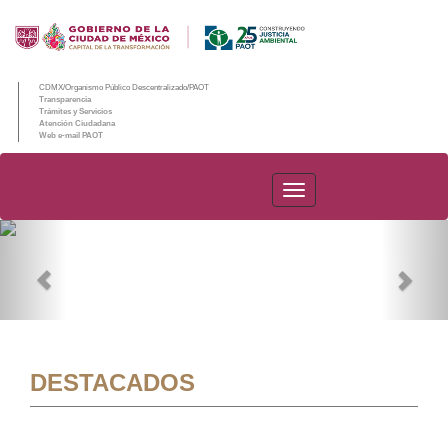
CDMX/Organismo Público Descentralizado/PAOT
Transparencia
Trámites y Servicios
Atención Ciudadana
Web e-mail PAOT
PAOT
Previous
Nex
DESTACADOS