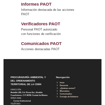
Informes PAOT
Información destacada de las acciones
PAOT
Verificadores PAOT
Personal PAOT autorizado
con funciones de verificación
Comunicados PAOT
Acciones destacadas PAOT
PROCURADURÍA AMBIENTAL Y
Navegación
DEL ORDENAMIENTO
Inicio
TERRITORIAL DE LA CDMX
Denuncia
¿Quiénes somos?
DIRECCIÓN
Micrositios
Medellín 202, Col. Roma Sur, Alcaldía
Comunicados
Cuauhtémoc, C.P. 06700, Ciudad de México
Consejo de Gobierno
WEB E-MAIL
Correo Institucional
TELÉFONO