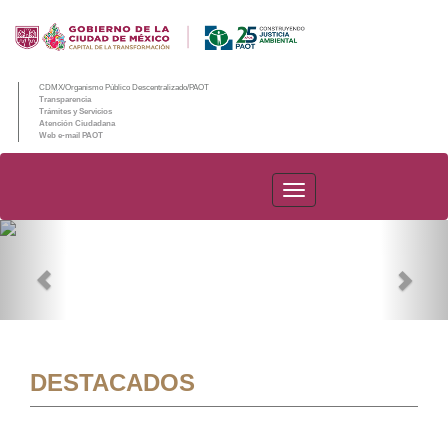
CDMX/Organismo Público Descentralizado/PAOT
Transparencia
Trámites y Servicios
Atención Ciudadana
Web e-mail PAOT
PAOT
Previous
Nex
DESTACADOS