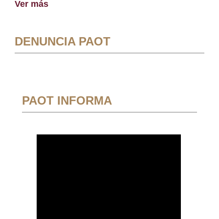
Ver más
DENUNCIA PAOT
PAOT INFORMA