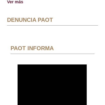
Ver más
DENUNCIA PAOT
PAOT INFORMA