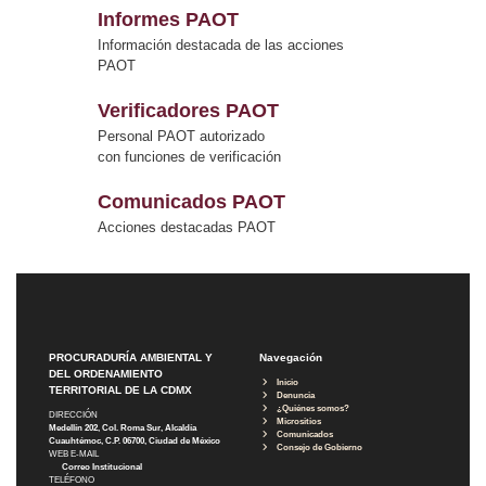
Informes PAOT
Información destacada de las acciones
PAOT
Verificadores PAOT
Personal PAOT autorizado
con funciones de verificación
Comunicados PAOT
Acciones destacadas PAOT
PROCURADURÍA AMBIENTAL Y
Navegación
DEL ORDENAMIENTO
Inicio
TERRITORIAL DE LA CDMX
Denuncia
¿Quiénes somos?
DIRECCIÓN
Micrositios
Medellín 202, Col. Roma Sur, Alcaldía
Comunicados
Cuauhtémoc, C.P. 06700, Ciudad de México
Consejo de Gobierno
WEB E-MAIL
Correo Institucional
TELÉFONO