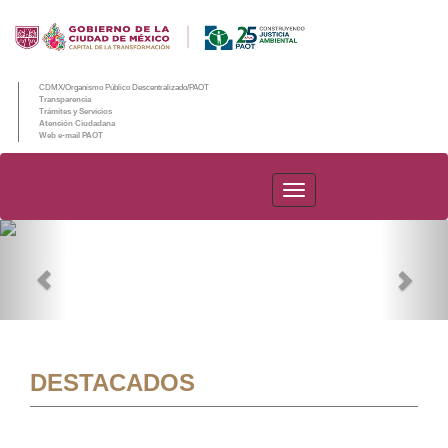
CDMX/Organismo Público Descentralizado/PAOT
Transparencia
Trámites y Servicios
Atención Ciudadana
Web e-mail PAOT
PAOT
Previous
Nex
DESTACADOS