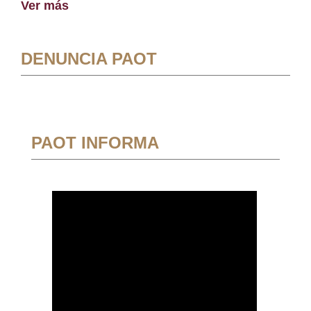
Ver más
DENUNCIA PAOT
PAOT INFORMA