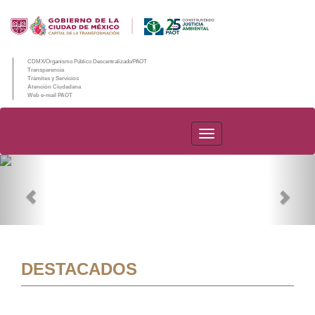
CDMX/Organismo Público Descentralizado/PAOT
Transparencia
Trámites y Servicios
Atención Ciudadana
Web e-mail PAOT
PAOT
Previous
Nex
DESTACADOS