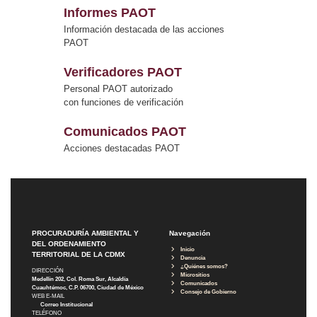
Informes PAOT
Información destacada de las acciones
PAOT
Verificadores PAOT
Personal PAOT autorizado
con funciones de verificación
Comunicados PAOT
Acciones destacadas PAOT
PROCURADURÍA AMBIENTAL Y
Navegación
DEL ORDENAMIENTO
Inicio
TERRITORIAL DE LA CDMX
Denuncia
¿Quiénes somos?
DIRECCIÓN
Micrositios
Medellín 202, Col. Roma Sur, Alcaldía
Comunicados
Cuauhtémoc, C.P. 06700, Ciudad de México
Consejo de Gobierno
WEB E-MAIL
Correo Institucional
TELÉFONO