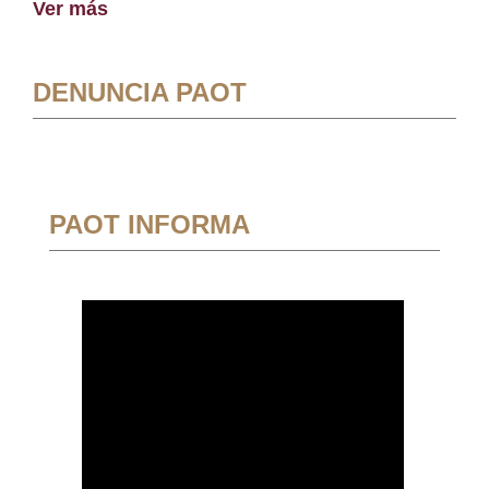
Ver más
DENUNCIA PAOT
PAOT INFORMA