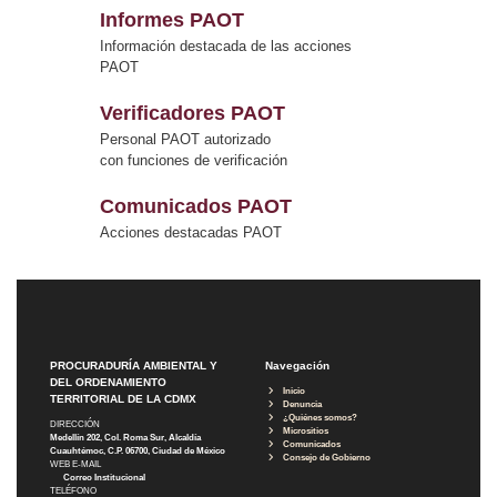
Informes PAOT
Información destacada de las acciones
PAOT
Verificadores PAOT
Personal PAOT autorizado
con funciones de verificación
Comunicados PAOT
Acciones destacadas PAOT
PROCURADURÍA AMBIENTAL Y
Navegación
DEL ORDENAMIENTO
Inicio
TERRITORIAL DE LA CDMX
Denuncia
¿Quiénes somos?
DIRECCIÓN
Micrositios
Medellín 202, Col. Roma Sur, Alcaldía
Comunicados
Cuauhtémoc, C.P. 06700, Ciudad de México
Consejo de Gobierno
WEB E-MAIL
Correo Institucional
TELÉFONO