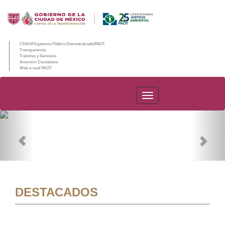
CDMX/Organismo Público Descentralizado/PAOT
Transparencia
Trámites y Servicios
Atención Ciudadana
Web e-mail PAOT
PAOT
Previous
Nex
DESTACADOS