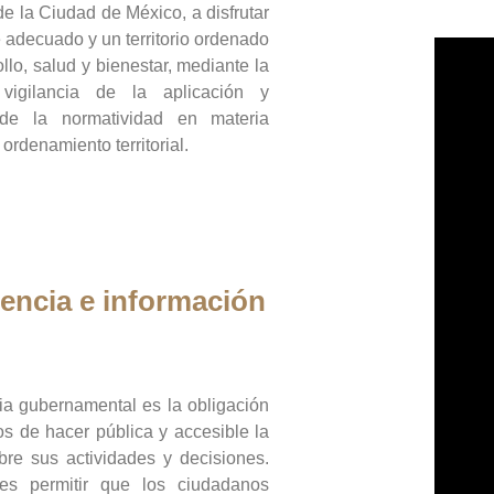
de la Ciudad de México, a disfrutar
 adecuado y un territorio ordenado
llo, salud y bienestar, mediante la
vigilancia de la aplicación y
 de la normatividad en materia
 ordenamiento territorial.
encia e información
ia gubernamental es la obligación
os de hacer pública y accesible la
bre sus actividades y decisiones.
es permitir que los ciudadanos