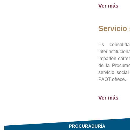
Ver más
Servicio 
Es consolid
interinstituci
imparten carre
de la Procura
servicio socia
PAOT ofrece.
Ver más
PROCURADURÍA