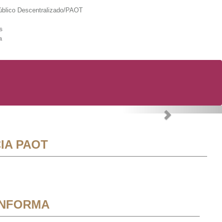
lico Descentralizado/PAOT
s
a
Next
IA PAOT
INFORMA