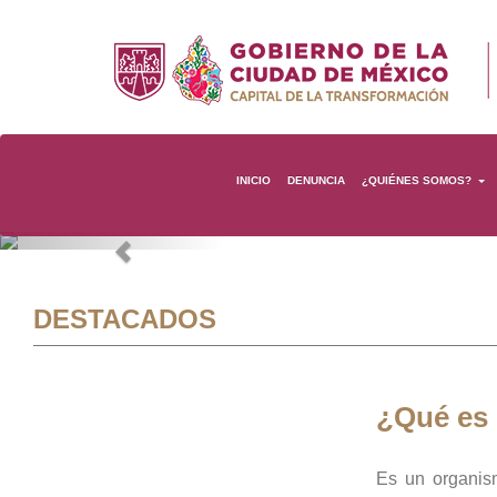
INICIO
DENUNCIA
¿QUIÉNES SOMOS?
Previous
DESTACADOS
¿Qué es
Es un organis