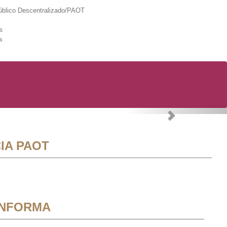
lico Descentralizado/PAOT
s
a
Next
IA PAOT
INFORMA