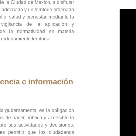
de la Ciudad de México, a disfrutar
 adecuado y un territorio ordenado
llo, salud y bienestar, mediante la
vigilancia de la aplicación y
 de la normatividad en materia
 ordenamiento territorial.
encia e información
ia gubernamental es la obligación
os de hacer pública y accesible la
bre sus actividades y decisiones.
es permitir que los ciudadanos