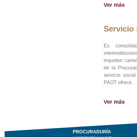
Ver más
Servicio 
Es consolid
interinstituci
imparten carre
de la Procura
servicio socia
PAOT ofrece.
Ver más
PROCURADURÍA