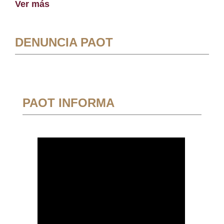
Ver más
DENUNCIA PAOT
PAOT INFORMA