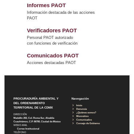
Informes PAOT
Información destacada de las acciones
PAOT
Verificadores PAOT
Personal PAOT autorizado
con funciones de verificación
Comunicados PAOT
Acciones destacadas PAOT
PROCURADURÍA AMBIENTAL Y
Navegación
DEL ORDENAMIENTO
Inicio
TERRITORIAL DE LA CDMX
Denuncia
¿Quiénes somos?
DIRECCIÓN
Micrositios
Medellín 202, Col. Roma Sur, Alcaldía
Comunicados
Cuauhtémoc, C.P. 06700, Ciudad de México
Consejo de Gobierno
WEB E-MAIL
Correo Institucional
TELÉFONO