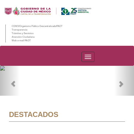
CDMX/Organismo Público Descentralizado/PAOT
Transparencia
Trámites y Servicios
Atención Ciudadana
Web e-mail PAOT
PAOT
Previous
Nex
DESTACADOS