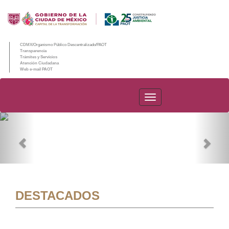
CDMX/Organismo Público Descentralizado/PAOT
Transparencia
Trámites y Servicios
Atención Ciudadana
Web e-mail PAOT
PAOT
Previous
Nex
DESTACADOS