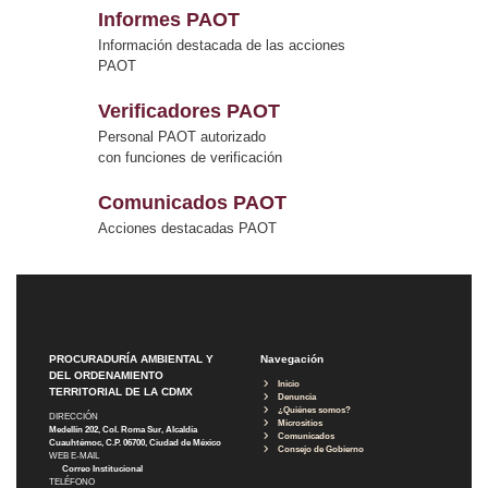
Informes PAOT
Información destacada de las acciones
PAOT
Verificadores PAOT
Personal PAOT autorizado
con funciones de verificación
Comunicados PAOT
Acciones destacadas PAOT
PROCURADURÍA AMBIENTAL Y
Navegación
DEL ORDENAMIENTO
Inicio
TERRITORIAL DE LA CDMX
Denuncia
¿Quiénes somos?
DIRECCIÓN
Micrositios
Medellín 202, Col. Roma Sur, Alcaldía
Comunicados
Cuauhtémoc, C.P. 06700, Ciudad de México
Consejo de Gobierno
WEB E-MAIL
Correo Institucional
TELÉFONO