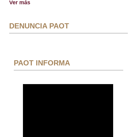
Ver más
DENUNCIA PAOT
PAOT INFORMA