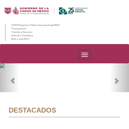
CDMX/Organismo Público Descentralizado/PAOT
Transparencia
Trámites y Servicios
Atención Ciudadana
Web e-mail PAOT
PAOT
Previous
Nex
DESTACADOS