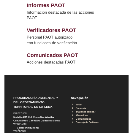
Informes PAOT
Información destacada de las acciones
PAOT
Verificadores PAOT
Personal PAOT autorizado
con funciones de verificación
Comunicados PAOT
Acciones destacadas PAOT
PROCURADURÍA AMBIENTAL Y
Navegación
DEL ORDENAMIENTO
Inicio
TERRITORIAL DE LA CDMX
Denuncia
¿Quiénes somos?
DIRECCIÓN
Micrositios
Medellín 202, Col. Roma Sur, Alcaldía
Comunicados
Cuauhtémoc, C.P. 06700, Ciudad de México
Consejo de Gobierno
WEB E-MAIL
Correo Institucional
TELÉFONO