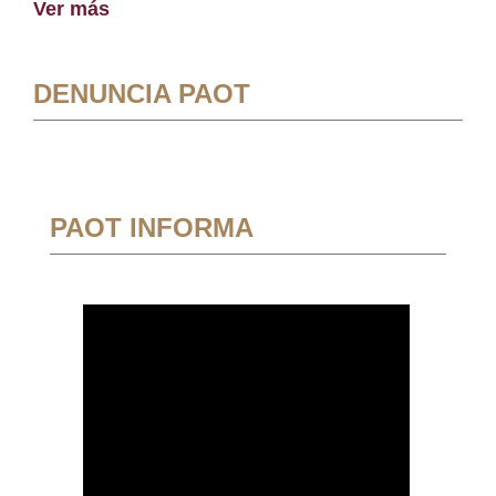
Ver más
DENUNCIA PAOT
PAOT INFORMA