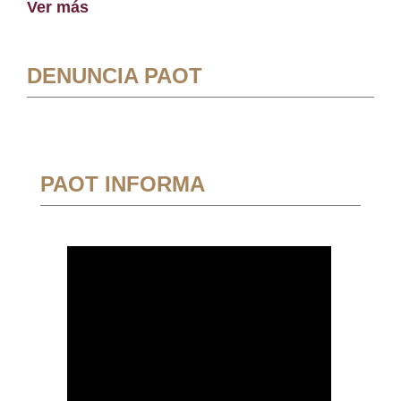
Ver más
DENUNCIA PAOT
PAOT INFORMA