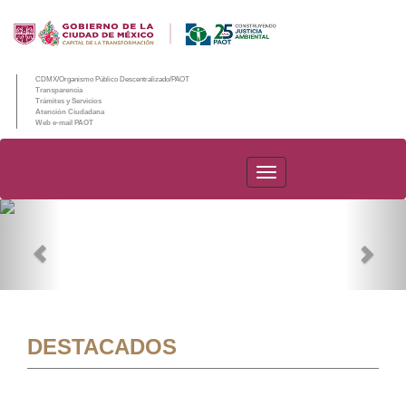
CDMX/Organismo Público Descentralizado/PAOT
Transparencia
Trámites y Servicios
Atención Ciudadana
Web e-mail PAOT
PAOT
Previous
Nex
DESTACADOS