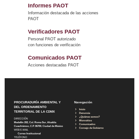
Informes PAOT
Información destacada de las acciones
PAOT
Verificadores PAOT
Personal PAOT autorizado
con funciones de verificación
Comunicados PAOT
Acciones destacadas PAOT
PROCURADURÍA AMBIENTAL Y
Navegación
DEL ORDENAMIENTO
Inicio
TERRITORIAL DE LA CDMX
Denuncia
¿Quiénes somos?
DIRECCIÓN
Micrositios
Medellín 202, Col. Roma Sur, Alcaldía
Comunicados
Cuauhtémoc, C.P. 06700, Ciudad de México
Consejo de Gobierno
WEB E-MAIL
Correo Institucional
TELÉFONO