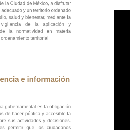
de la Ciudad de México, a disfrutar
 adecuado y un territorio ordenado
llo, salud y bienestar, mediante la
vigilancia de la aplicación y
 de la normatividad en materia
 ordenamiento territorial.
encia e información
ia gubernamental es la obligación
os de hacer pública y accesible la
bre sus actividades y decisiones.
es permitir que los ciudadanos