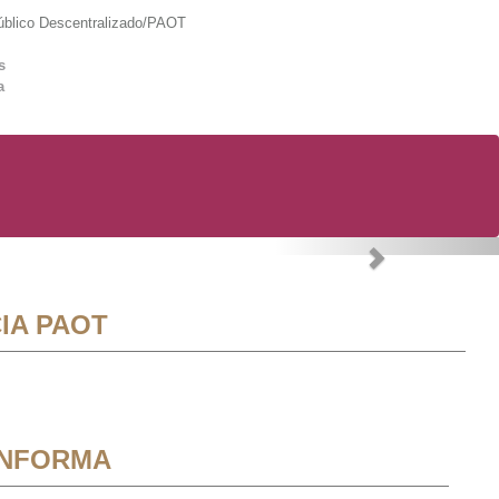
lico Descentralizado/PAOT
s
a
Next
IA PAOT
INFORMA