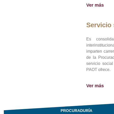
Ver más
Servicio 
Es consolid
interinstituci
imparten carre
de la Procura
servicio socia
PAOT ofrece.
Ver más
PROCURADURÍA