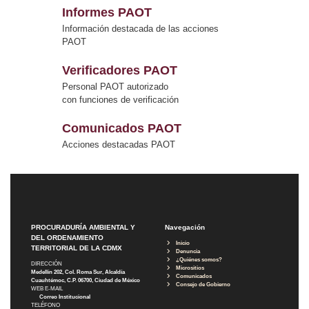
Informes PAOT
Información destacada de las acciones
PAOT
Verificadores PAOT
Personal PAOT autorizado
con funciones de verificación
Comunicados PAOT
Acciones destacadas PAOT
PROCURADURÍA AMBIENTAL Y
Navegación
DEL ORDENAMIENTO
Inicio
TERRITORIAL DE LA CDMX
Denuncia
¿Quiénes somos?
DIRECCIÓN
Micrositios
Medellín 202, Col. Roma Sur, Alcaldía
Comunicados
Cuauhtémoc, C.P. 06700, Ciudad de México
Consejo de Gobierno
WEB E-MAIL
Correo Institucional
TELÉFONO