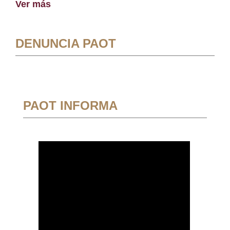
Ver más
DENUNCIA PAOT
PAOT INFORMA