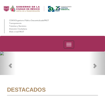
CDMX/Organismo Público Descentralizado/PAOT
Transparencia
Trámites y Servicios
Atención Ciudadana
Web e-mail PAOT
PAOT
Previous
Nex
DESTACADOS