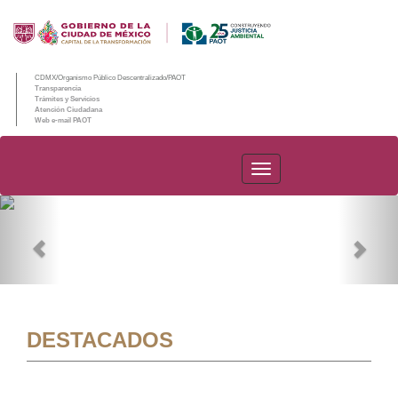
CDMX/Organismo Público Descentralizado/PAOT
Transparencia
Trámites y Servicios
Atención Ciudadana
Web e-mail PAOT
PAOT
Previous
Nex
DESTACADOS