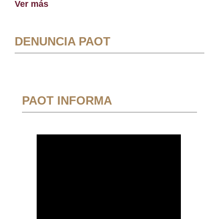
Ver más
DENUNCIA PAOT
PAOT INFORMA