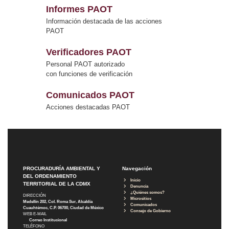
Informes PAOT
Información destacada de las acciones
PAOT
Verificadores PAOT
Personal PAOT autorizado
con funciones de verificación
Comunicados PAOT
Acciones destacadas PAOT
PROCURADURÍA AMBIENTAL Y
Navegación
DEL ORDENAMIENTO
Inicio
TERRITORIAL DE LA CDMX
Denuncia
¿Quiénes somos?
DIRECCIÓN
Micrositios
Medellín 202, Col. Roma Sur, Alcaldía
Comunicados
Cuauhtémoc, C.P. 06700, Ciudad de México
Consejo de Gobierno
WEB E-MAIL
Correo Institucional
TELÉFONO