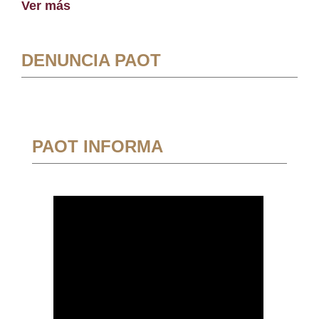
Ver más
DENUNCIA PAOT
PAOT INFORMA