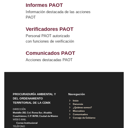
Informes PAOT
Información destacada de las acciones
PAOT
Verificadores PAOT
Personal PAOT autorizado
con funciones de verificación
Comunicados PAOT
Acciones destacadas PAOT
PROCURADURÍA AMBIENTAL Y
Navegación
DEL ORDENAMIENTO
Inicio
TERRITORIAL DE LA CDMX
Denuncia
¿Quiénes somos?
DIRECCIÓN
Micrositios
Medellín 202, Col. Roma Sur, Alcaldía
Comunicados
Cuauhtémoc, C.P. 06700, Ciudad de México
Consejo de Gobierno
WEB E-MAIL
Correo Institucional
TELÉFONO