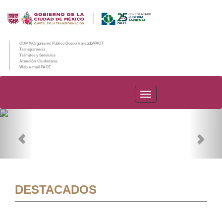
CDMX/Organismo Público Descentralizado/PAOT
Transparencia
Trámites y Servicios
Atención Ciudadana
Web e-mail PAOT
PAOT
Previous
Nex
DESTACADOS