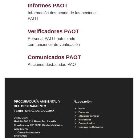
Informes PAOT
Información destacada de las acciones
PAOT
Verificadores PAOT
Personal PAOT autorizado
con funciones de verificación
Comunicados PAOT
Acciones destacadas PAOT
PROCURADURÍA AMBIENTAL Y
Navegación
DEL ORDENAMIENTO
Inicio
TERRITORIAL DE LA CDMX
Denuncia
¿Quiénes somos?
DIRECCIÓN
Micrositios
Medellín 202, Col. Roma Sur, Alcaldía
Comunicados
Cuauhtémoc, C.P. 06700, Ciudad de México
Consejo de Gobierno
WEB E-MAIL
Correo Institucional
TELÉFONO