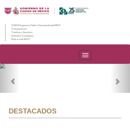
CDMX/Organismo Público Descentralizado/PAOT
Transparencia
Trámites y Servicios
Atención Ciudadana
Web e-mail PAOT
PAOT
Previous
Nex
DESTACADOS