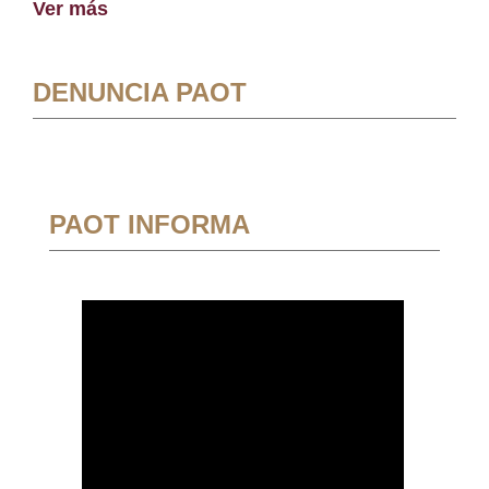
Ver más
DENUNCIA PAOT
PAOT INFORMA