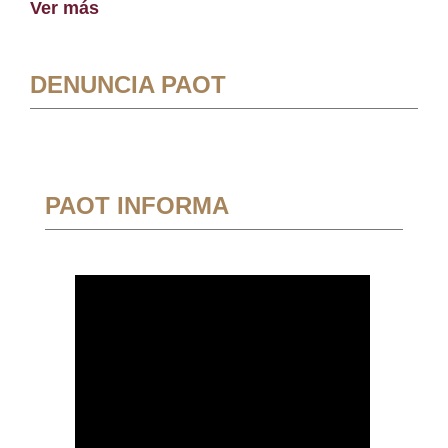
Ver más
DENUNCIA PAOT
PAOT INFORMA