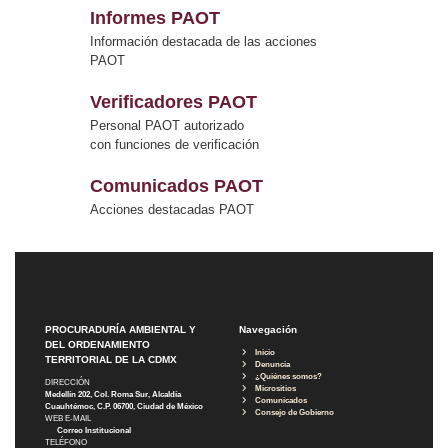
Informes PAOT
Información destacada de las acciones
PAOT
Verificadores PAOT
Personal PAOT autorizado
con funciones de verificación
Comunicados PAOT
Acciones destacadas PAOT
PROCURADURÍA AMBIENTAL Y
Navegación
DEL ORDENAMIENTO
Inicio
TERRITORIAL DE LA CDMX
Denuncia
¿Quiénes somos?
DIRECCIÓN
Micrositios
Medellín 202, Col. Roma Sur, Alcaldía
Comunicados
Cuauhtémoc, C.P. 06700, Ciudad de México
Consejo de Gobierno
WEB E-MAIL
Correo Institucional
TELÉFONO