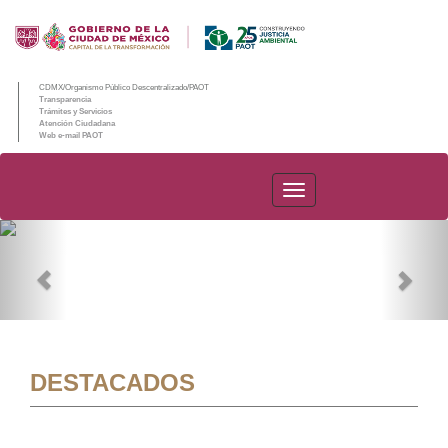
CDMX/Organismo Público Descentralizado/PAOT
Transparencia
Trámites y Servicios
Atención Ciudadana
Web e-mail PAOT
PAOT
Previous
Nex
DESTACADOS