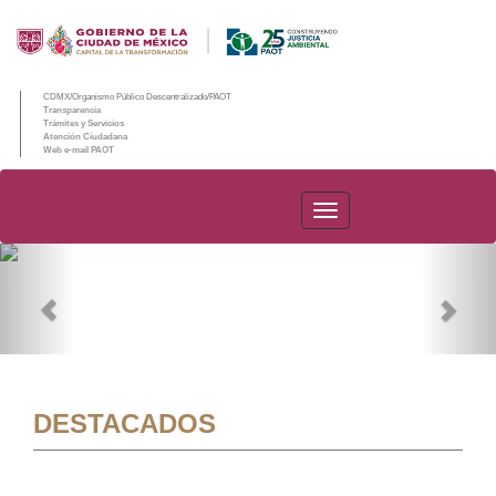
CDMX/Organismo Público Descentralizado/PAOT
Transparencia
Trámites y Servicios
Atención Ciudadana
Web e-mail PAOT
PAOT
Previous
Nex
DESTACADOS