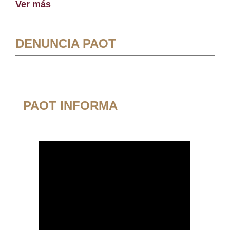
Ver más
DENUNCIA PAOT
PAOT INFORMA