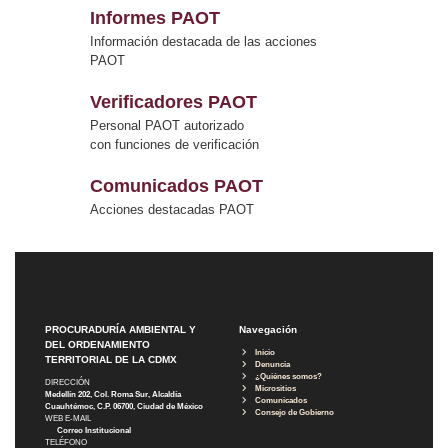
Informes PAOT
Información destacada de las acciones
PAOT
Verificadores PAOT
Personal PAOT autorizado
con funciones de verificación
Comunicados PAOT
Acciones destacadas PAOT
PROCURADURÍA AMBIENTAL Y
Navegación
DEL ORDENAMIENTO
Inicio
TERRITORIAL DE LA CDMX
Denuncia
¿Quiénes somos?
DIRECCIÓN
Micrositios
Medellín 202, Col. Roma Sur, Alcaldía
Comunicados
Cuauhtémoc, C.P. 06700, Ciudad de México
Consejo de Gobierno
WEB E-MAIL
Correo Institucional
TELÉFONO