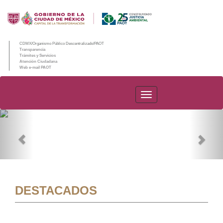
CDMX/Organismo Público Descentralizado/PAOT
Transparencia
Trámites y Servicios
Atención Ciudadana
Web e-mail PAOT
PAOT
Previous
Nex
DESTACADOS