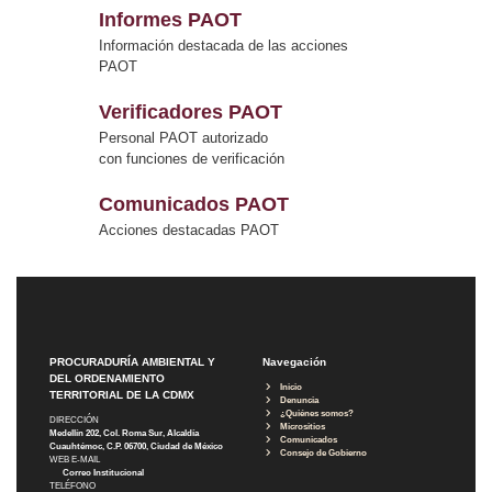
Informes PAOT
Información destacada de las acciones
PAOT
Verificadores PAOT
Personal PAOT autorizado
con funciones de verificación
Comunicados PAOT
Acciones destacadas PAOT
PROCURADURÍA AMBIENTAL Y
Navegación
DEL ORDENAMIENTO
Inicio
TERRITORIAL DE LA CDMX
Denuncia
¿Quiénes somos?
DIRECCIÓN
Micrositios
Medellín 202, Col. Roma Sur, Alcaldía
Comunicados
Cuauhtémoc, C.P. 06700, Ciudad de México
Consejo de Gobierno
WEB E-MAIL
Correo Institucional
TELÉFONO