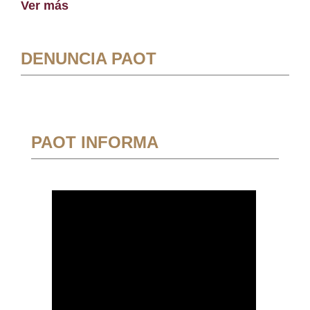
Ver más
DENUNCIA PAOT
PAOT INFORMA