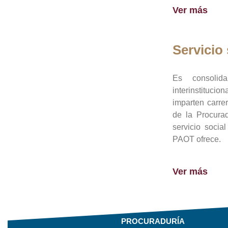
Ver más
Servicio 
Es consolid
interinstituci
imparten carre
de la Procura
servicio socia
PAOT ofrece.
Ver más
PROCURADURÍA