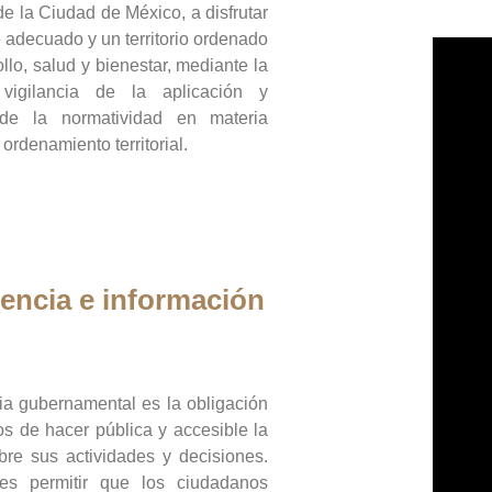
de la Ciudad de México, a disfrutar
 adecuado y un territorio ordenado
llo, salud y bienestar, mediante la
vigilancia de la aplicación y
 de la normatividad en materia
 ordenamiento territorial.
encia e información
ia gubernamental es la obligación
os de hacer pública y accesible la
bre sus actividades y decisiones.
es permitir que los ciudadanos