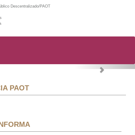
lico Descentralizado/PAOT
s
a
Next
IA PAOT
INFORMA