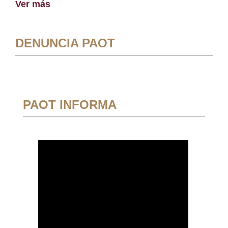
Ver más
DENUNCIA PAOT
PAOT INFORMA