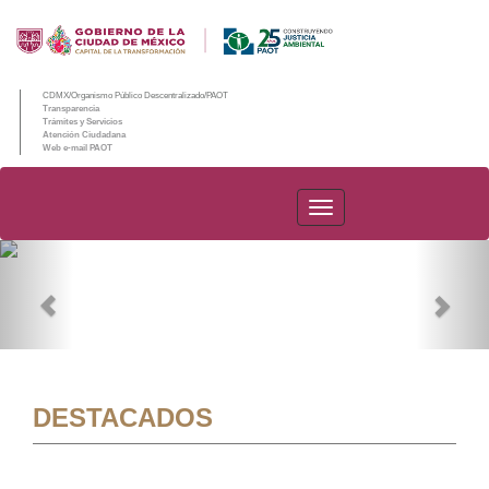
CDMX/Organismo Público Descentralizado/PAOT
Transparencia
Trámites y Servicios
Atención Ciudadana
Web e-mail PAOT
PAOT
Previous
Nex
DESTACADOS