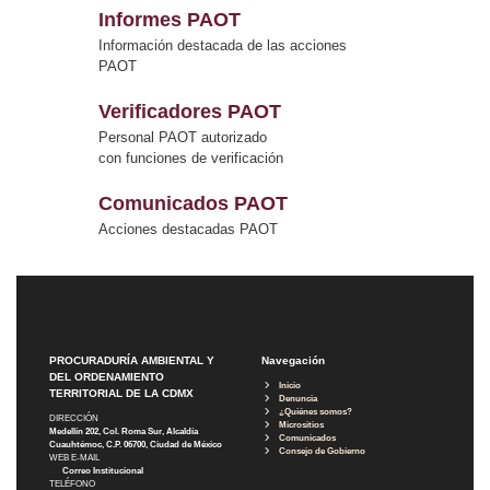
Informes PAOT
Información destacada de las acciones
PAOT
Verificadores PAOT
Personal PAOT autorizado
con funciones de verificación
Comunicados PAOT
Acciones destacadas PAOT
PROCURADURÍA AMBIENTAL Y
Navegación
DEL ORDENAMIENTO
Inicio
TERRITORIAL DE LA CDMX
Denuncia
¿Quiénes somos?
DIRECCIÓN
Micrositios
Medellín 202, Col. Roma Sur, Alcaldía
Comunicados
Cuauhtémoc, C.P. 06700, Ciudad de México
Consejo de Gobierno
WEB E-MAIL
Correo Institucional
TELÉFONO