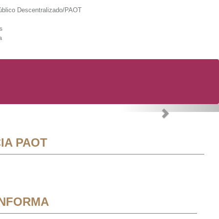
lico Descentralizado/PAOT
s
a
Next
IA PAOT
INFORMA