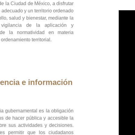
de la Ciudad de México, a disfrutar
 adecuado y un territorio ordenado
llo, salud y bienestar, mediante la
vigilancia de la aplicación y
 de la normatividad en materia
 ordenamiento territorial.
encia e información
ia gubernamental es la obligación
os de hacer pública y accesible la
bre sus actividades y decisiones.
es permitir que los ciudadanos