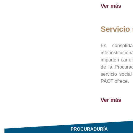
Ver más
Servicio 
Es consolid
interinstituci
imparten carre
de la Procura
servicio socia
PAOT ofrece.
Ver más
PROCURADURÍA