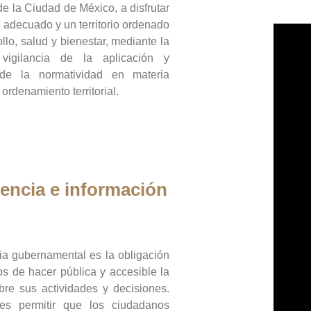
de la Ciudad de México, a disfrutar
 adecuado y un territorio ordenado
llo, salud y bienestar, mediante la
vigilancia de la aplicación y
 de la normatividad en materia
 ordenamiento territorial.
encia e información
ia gubernamental es la obligación
os de hacer pública y accesible la
bre sus actividades y decisiones.
es permitir que los ciudadanos