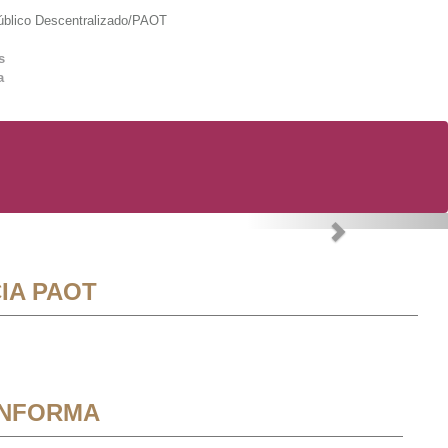
lico Descentralizado/PAOT
s
a
Next
IA PAOT
INFORMA