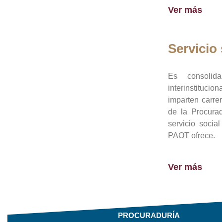
Ver más
Servicio 
Es consolid
interinstituci
imparten carre
de la Procura
servicio socia
PAOT ofrece.
Ver más
PROCURADURÍA