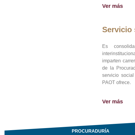
Ver más
Servicio 
Es consolid
interinstituci
imparten carre
de la Procura
servicio socia
PAOT ofrece.
Ver más
PROCURADURÍA