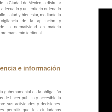
de la Ciudad de México, a disfrutar
 adecuado y un territorio ordenado
llo, salud y bienestar, mediante la
vigilancia de la aplicación y
 de la normatividad en materia
 ordenamiento territorial.
encia e información
ia gubernamental es la obligación
os de hacer pública y accesible la
bre sus actividades y decisiones.
es permitir que los ciudadanos