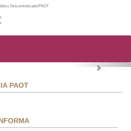
lico Descentralizado/PAOT
s
a
Next
IA PAOT
INFORMA