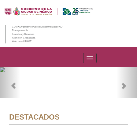
CDMX/Organismo Público Descentralizado/PAOT
Transparencia
Trámites y Servicios
Atención Ciudadana
Web e-mail PAOT
PAOT
Previous
Nex
DESTACADOS