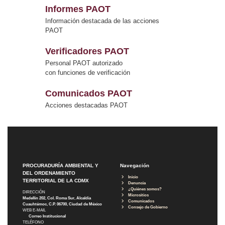
Informes PAOT
Información destacada de las acciones
PAOT
Verificadores PAOT
Personal PAOT autorizado
con funciones de verificación
Comunicados PAOT
Acciones destacadas PAOT
PROCURADURÍA AMBIENTAL Y
Navegación
DEL ORDENAMIENTO
Inicio
TERRITORIAL DE LA CDMX
Denuncia
¿Quiénes somos?
DIRECCIÓN
Micrositios
Medellín 202, Col. Roma Sur, Alcaldía
Comunicados
Cuauhtémoc, C.P. 06700, Ciudad de México
Consejo de Gobierno
WEB E-MAIL
Correo Institucional
TELÉFONO