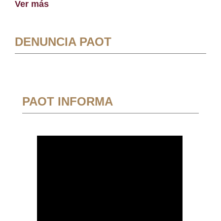
Ver más
DENUNCIA PAOT
PAOT INFORMA