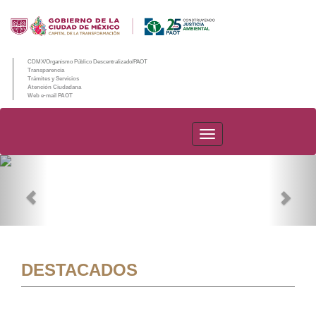
CDMX/Organismo Público Descentralizado/PAOT
Transparencia
Trámites y Servicios
Atención Ciudadana
Web e-mail PAOT
PAOT
Previous
Nex
DESTACADOS