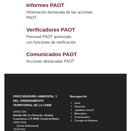
Informes PAOT
Información destacada de las acciones
PAOT
Verificadores PAOT
Personal PAOT autorizado
con funciones de verificación
Comunicados PAOT
Acciones destacadas PAOT
PROCURADURÍA AMBIENTAL Y
Navegación
DEL ORDENAMIENTO
Inicio
TERRITORIAL DE LA CDMX
Denuncia
¿Quiénes somos?
DIRECCIÓN
Micrositios
Medellín 202, Col. Roma Sur, Alcaldía
Comunicados
Cuauhtémoc, C.P. 06700, Ciudad de México
Consejo de Gobierno
WEB E-MAIL
Correo Institucional
TELÉFONO