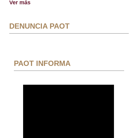
Ver más
DENUNCIA PAOT
PAOT INFORMA