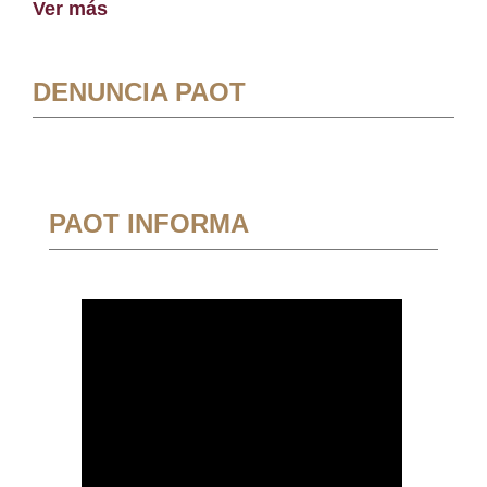
Ver más
DENUNCIA PAOT
PAOT INFORMA