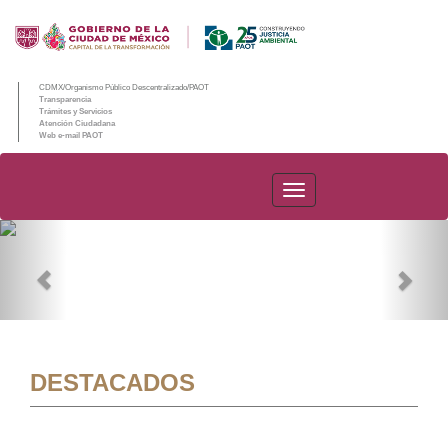
CDMX/Organismo Público Descentralizado/PAOT
Transparencia
Trámites y Servicios
Atención Ciudadana
Web e-mail PAOT
PAOT
Previous
Nex
DESTACADOS