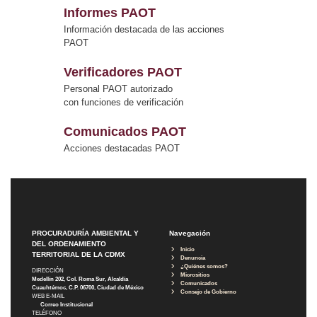
Informes PAOT
Información destacada de las acciones
PAOT
Verificadores PAOT
Personal PAOT autorizado
con funciones de verificación
Comunicados PAOT
Acciones destacadas PAOT
PROCURADURÍA AMBIENTAL Y
Navegación
DEL ORDENAMIENTO
Inicio
TERRITORIAL DE LA CDMX
Denuncia
¿Quiénes somos?
DIRECCIÓN
Micrositios
Medellín 202, Col. Roma Sur, Alcaldía
Comunicados
Cuauhtémoc, C.P. 06700, Ciudad de México
Consejo de Gobierno
WEB E-MAIL
Correo Institucional
TELÉFONO