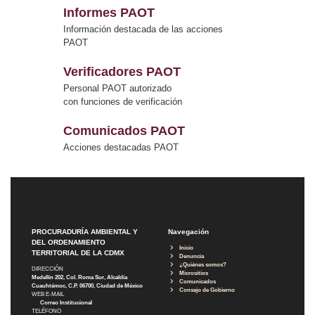
Informes PAOT
Información destacada de las acciones
PAOT
Verificadores PAOT
Personal PAOT autorizado
con funciones de verificación
Comunicados PAOT
Acciones destacadas PAOT
PROCURADURÍA AMBIENTAL Y
Navegación
DEL ORDENAMIENTO
Inicio
TERRITORIAL DE LA CDMX
Denuncia
¿Quiénes somos?
DIRECCIÓN
Micrositios
Medellín 202, Col. Roma Sur, Alcaldía
Comunicados
Cuauhtémoc, C.P. 06700, Ciudad de México
Consejo de Gobierno
WEB E-MAIL
Correo Institucional
TELÉFONO