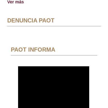
Ver más
DENUNCIA PAOT
PAOT INFORMA