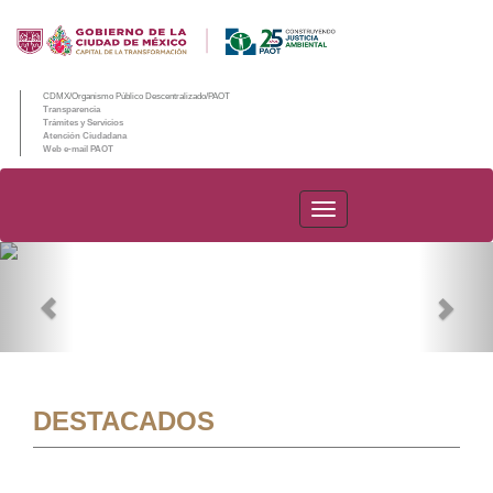
CDMX/Organismo Público Descentralizado/PAOT
Transparencia
Trámites y Servicios
Atención Ciudadana
Web e-mail PAOT
PAOT
Previous
Nex
DESTACADOS