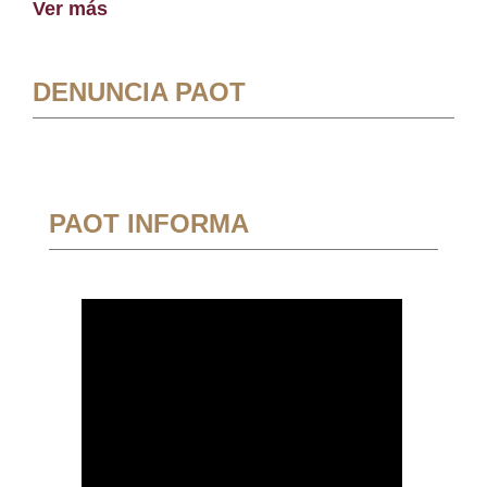
Ver más
DENUNCIA PAOT
PAOT INFORMA