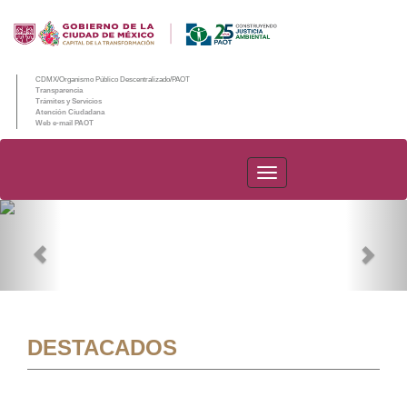
CDMX/Organismo Público Descentralizado/PAOT
Transparencia
Trámites y Servicios
Atención Ciudadana
Web e-mail PAOT
PAOT
Previous
Nex
DESTACADOS