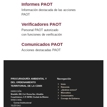
Informes PAOT
Información destacada de las acciones
PAOT
Verificadores PAOT
Personal PAOT autorizado
con funciones de verificación
Comunicados PAOT
Acciones destacadas PAOT
PROCURADURÍA AMBIENTAL Y
Navegación
DEL ORDENAMIENTO
Inicio
TERRITORIAL DE LA CDMX
Denuncia
¿Quiénes somos?
DIRECCIÓN
Micrositios
Medellín 202, Col. Roma Sur, Alcaldía
Comunicados
Cuauhtémoc, C.P. 06700, Ciudad de México
Consejo de Gobierno
WEB E-MAIL
Correo Institucional
TELÉFONO