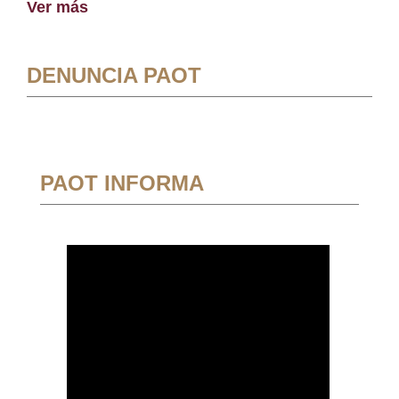
Ver más
DENUNCIA PAOT
PAOT INFORMA