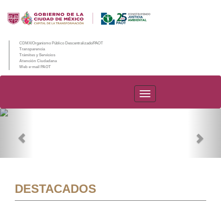
CDMX/Organismo Público Descentralizado/PAOT
Transparencia
Trámites y Servicios
Atención Ciudadana
Web e-mail PAOT
PAOT
Previous
Nex
DESTACADOS