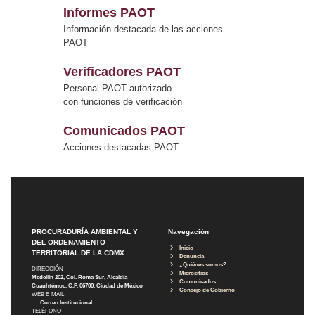
Informes PAOT
Información destacada de las acciones
PAOT
Verificadores PAOT
Personal PAOT autorizado
con funciones de verificación
Comunicados PAOT
Acciones destacadas PAOT
PROCURADURÍA AMBIENTAL Y
Navegación
DEL ORDENAMIENTO
Inicio
TERRITORIAL DE LA CDMX
Denuncia
¿Quiénes somos?
DIRECCIÓN
Micrositios
Medellín 202, Col. Roma Sur, Alcaldía
Comunicados
Cuauhtémoc, C.P. 06700, Ciudad de México
Consejo de Gobierno
WEB E-MAIL
Correo Institucional
TELÉFONO