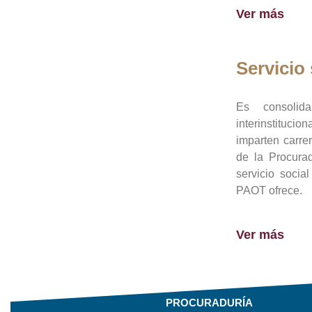
Ver más
Servicio 
Es consolid
interinstituci
imparten carre
de la Procura
servicio socia
PAOT ofrece.
Ver más
PROCURADURÍA