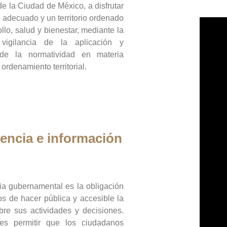
de la Ciudad de México, a disfrutar
 adecuado y un territorio ordenado
llo, salud y bienestar, mediante la
vigilancia de la aplicación y
 de la normatividad en materia
 ordenamiento territorial.
encia e información
ia gubernamental es la obligación
os de hacer pública y accesible la
bre sus actividades y decisiones.
es permitir que los ciudadanos