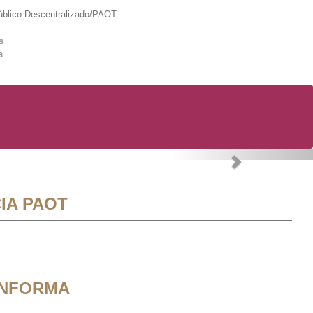
lico Descentralizado/PAOT
s
a
Next
IA PAOT
INFORMA