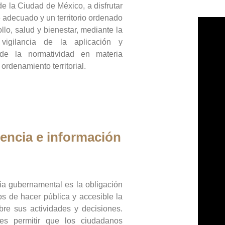
de la Ciudad de México, a disfrutar
 adecuado y un territorio ordenado
llo, salud y bienestar, mediante la
vigilancia de la aplicación y
 de la normatividad en materia
 ordenamiento territorial.
encia e información
ia gubernamental es la obligación
os de hacer pública y accesible la
bre sus actividades y decisiones.
es permitir que los ciudadanos