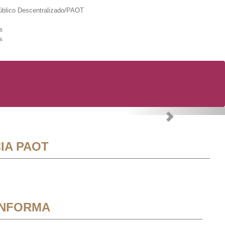
lico Descentralizado/PAOT
s
a
Next
IA PAOT
INFORMA