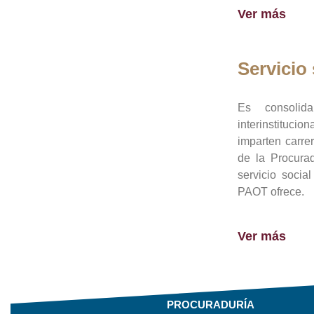
Ver más
Servicio 
Es consolid
interinstituci
imparten carre
de la Procura
servicio socia
PAOT ofrece.
Ver más
PROCURADURÍA