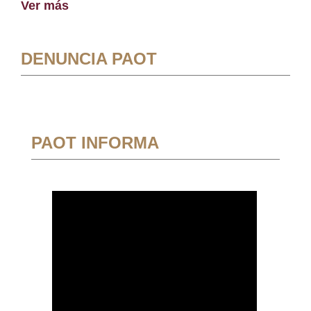
Ver más
DENUNCIA PAOT
PAOT INFORMA