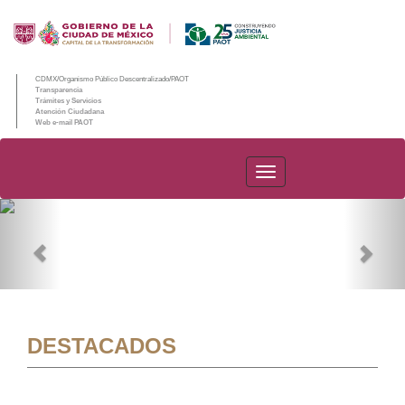
CDMX/Organismo Público Descentralizado/PAOT
Transparencia
Trámites y Servicios
Atención Ciudadana
Web e-mail PAOT
PAOT
Previous
Nex
DESTACADOS