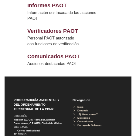
Informes PAOT
Información destacada de las acciones
PAOT
Verificadores PAOT
Personal PAOT autorizado
con funciones de verificación
Comunicados PAOT
Acciones destacadas PAOT
PROCURADURÍA AMBIENTAL Y
Navegación
DEL ORDENAMIENTO
Inicio
TERRITORIAL DE LA CDMX
Denuncia
¿Quiénes somos?
DIRECCIÓN
Micrositios
Medellín 202, Col. Roma Sur, Alcaldía
Comunicados
Cuauhtémoc, C.P. 06700, Ciudad de México
Consejo de Gobierno
WEB E-MAIL
Correo Institucional
TELÉFONO