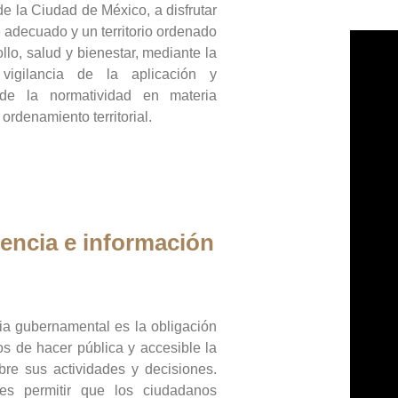
de la Ciudad de México, a disfrutar
 adecuado y un territorio ordenado
llo, salud y bienestar, mediante la
vigilancia de la aplicación y
 de la normatividad en materia
 ordenamiento territorial.
encia e información
ia gubernamental es la obligación
os de hacer pública y accesible la
bre sus actividades y decisiones.
es permitir que los ciudadanos