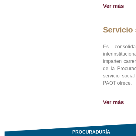
Ver más
Servicio 
Es consolid
interinstituci
imparten carre
de la Procura
servicio socia
PAOT ofrece.
Ver más
PROCURADURÍA