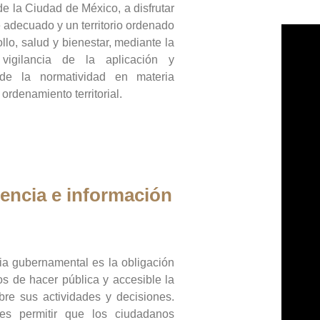
de la Ciudad de México, a disfrutar
 adecuado y un territorio ordenado
llo, salud y bienestar, mediante la
vigilancia de la aplicación y
 de la normatividad en materia
 ordenamiento territorial.
encia e información
ia gubernamental es la obligación
os de hacer pública y accesible la
bre sus actividades y decisiones.
es permitir que los ciudadanos