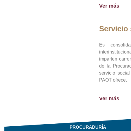
Ver más
Servicio 
Es consolid
interinstituci
imparten carre
de la Procura
servicio socia
PAOT ofrece.
Ver más
PROCURADURÍA