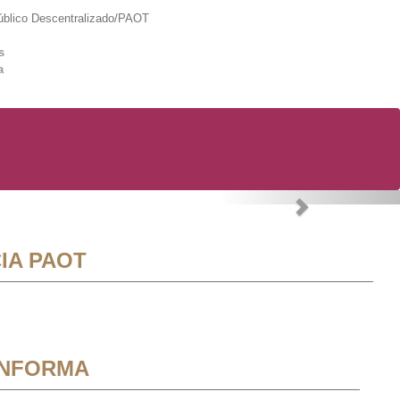
lico Descentralizado/PAOT
s
a
Next
IA PAOT
INFORMA