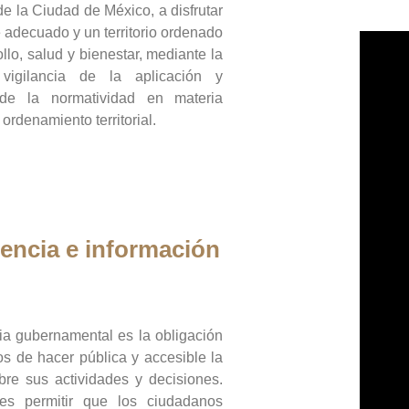
de la Ciudad de México, a disfrutar
 adecuado y un territorio ordenado
llo, salud y bienestar, mediante la
vigilancia de la aplicación y
 de la normatividad en materia
 ordenamiento territorial.
encia e información
ia gubernamental es la obligación
os de hacer pública y accesible la
bre sus actividades y decisiones.
es permitir que los ciudadanos