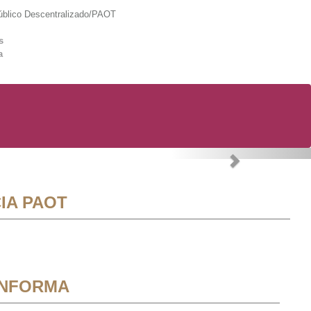
lico Descentralizado/PAOT
s
a
Next
IA PAOT
INFORMA