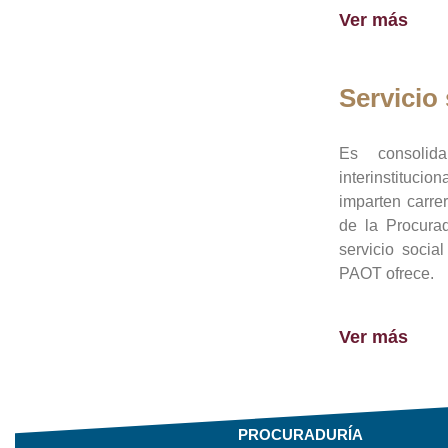
Ver más
Servicio 
Es consolid
interinstituci
imparten carre
de la Procura
servicio socia
PAOT ofrece.
Ver más
PROCURADURÍA