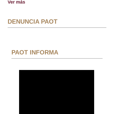
Ver más
DENUNCIA PAOT
PAOT INFORMA