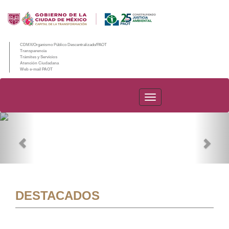
CDMX/Organismo Público Descentralizado/PAOT
Transparencia
Trámites y Servicios
Atención Ciudadana
Web e-mail PAOT
PAOT
Previous
Nex
DESTACADOS