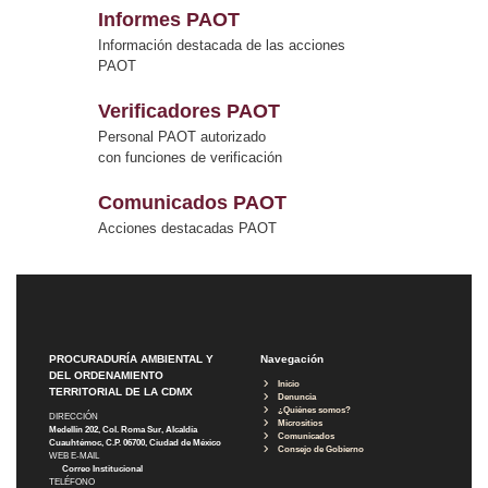
Informes PAOT
Información destacada de las acciones
PAOT
Verificadores PAOT
Personal PAOT autorizado
con funciones de verificación
Comunicados PAOT
Acciones destacadas PAOT
PROCURADURÍA AMBIENTAL Y
Navegación
DEL ORDENAMIENTO
Inicio
TERRITORIAL DE LA CDMX
Denuncia
¿Quiénes somos?
DIRECCIÓN
Micrositios
Medellín 202, Col. Roma Sur, Alcaldía
Comunicados
Cuauhtémoc, C.P. 06700, Ciudad de México
Consejo de Gobierno
WEB E-MAIL
Correo Institucional
TELÉFONO