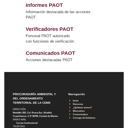
Informes PAOT
Información destacada de las acciones
PAOT
Verificadores PAOT
Personal PAOT autorizado
con funciones de verificación
Comunicados PAOT
Acciones destacadas PAOT
PROCURADURÍA AMBIENTAL Y
Navegación
DEL ORDENAMIENTO
Inicio
TERRITORIAL DE LA CDMX
Denuncia
¿Quiénes somos?
DIRECCIÓN
Micrositios
Medellín 202, Col. Roma Sur, Alcaldía
Comunicados
Cuauhtémoc, C.P. 06700, Ciudad de México
Consejo de Gobierno
WEB E-MAIL
Correo Institucional
TELÉFONO