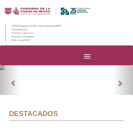
CDMX/Organismo Público Descentralizado/PAOT
Transparencia
Trámites y Servicios
Atención Ciudadana
Web e-mail PAOT
PAOT
Previous
Nex
DESTACADOS