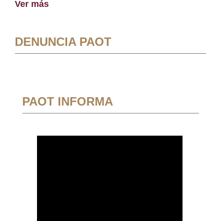
Ver más
DENUNCIA PAOT
PAOT INFORMA