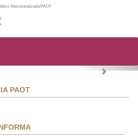
lico Descentralizado/PAOT
s
a
Next
IA PAOT
INFORMA