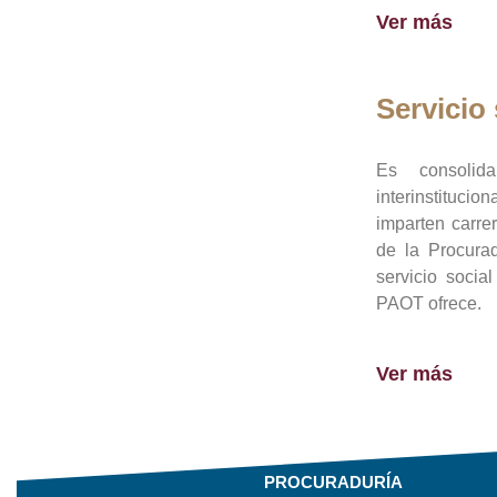
Ver más
Servicio 
Es consolid
interinstituci
imparten carre
de la Procura
servicio socia
PAOT ofrece.
Ver más
PROCURADURÍA