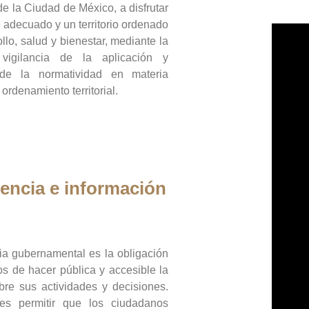
de la Ciudad de México, a disfrutar
 adecuado y un territorio ordenado
llo, salud y bienestar, mediante la
vigilancia de la aplicación y
 de la normatividad en materia
 ordenamiento territorial.
encia e información
ia gubernamental es la obligación
os de hacer pública y accesible la
bre sus actividades y decisiones.
es permitir que los ciudadanos